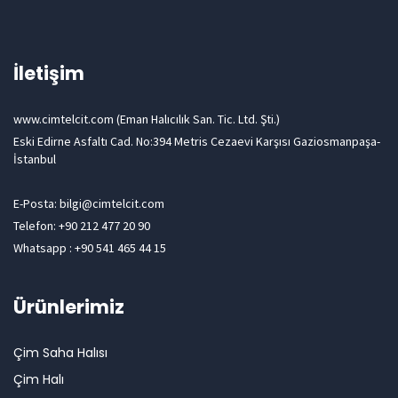
İletişim
www.cimtelcit.com (Eman Halıcılık San. Tic. Ltd. Şti.)
Eski Edirne Asfaltı Cad. No:394 Metris Cezaevi Karşısı Gaziosmanpaşa-
İstanbul
E-Posta: bilgi@cimtelcit.com
Telefon: +90 212 477 20 90
Whatsapp : +90 541 465 44 15
Ürünlerimiz
Çim Saha Halısı
Çim Halı